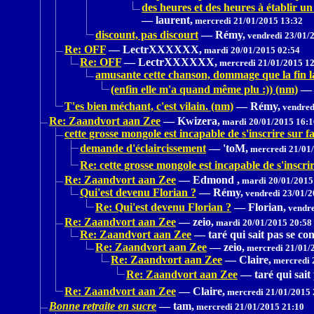
des heures et des heures à établir un
—
laurent,
mercredi 21/01/2015 13:32
discount, pas discourt
—
Rémy,
vendredi 23/01/
Re: OFF
—
LectrXXXXXX,
mardi 20/01/2015 02:54
Re: OFF
—
LectrXXXXXX,
mercredi 21/01/2015 1
amusante cette chanson, dommage que la fin l
(enfin elle m'a quand même plu :)) (nm)
—
T'es bien méchant, c'est vilain. (nm)
—
Rémy,
vendred
Re: Zaandvort aan Zee
—
Kwizera,
mardi 20/01/2015 16:1
cette grosse mongole est incapable de s'inscrire sur f
demande d'éclaircissement
—
'toM,
mercredi 21/01/
Re: cette grosse mongole est incapable de s'inscri
Re: Zaandvort aan Zee
—
Edmond ,
mardi 20/01/2015
Qui'est devenu Florian ?
—
Rémy,
vendredi 23/01/2
Re: Qui'est devenu Florian ?
—
Florian,
vendre
Re: Zaandvort aan Zee
—
zeio,
mardi 20/01/2015 20:58
Re: Zaandvort aan Zee
—
taré qui sait pas se con
Re: Zaandvort aan Zee
—
zeio,
mercredi 21/01/
Re: Zaandvort aan Zee
—
Claire,
mercredi 
Re: Zaandvort aan Zee
—
taré qui sait
Re: Zaandvort aan Zee
—
Claire,
mercredi 21/01/2015 
Bonne retraite en sucre
—
tam,
mercredi 21/01/2015 21:10