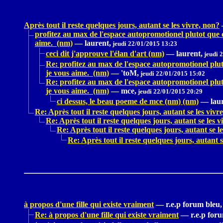
Après tout il reste quelques jours, autant se les vivre, non?
profitez au max de l'espace autopromotionel plutot que d
aime. (nm)
—
laurent,
jeudi 22/01/2015 13:23
ceci dit j'approuve l'élan d'art (nm)
—
laurent,
jeudi 
Re: profitez au max de l'espace autopromotionel pluto
je vous aime. (nm)
—
'toM,
jeudi 22/01/2015 15:02
Re: profitez au max de l'espace autopromotionel pluto
je vous aime. (nm)
—
mce,
jeudi 22/01/2015 20:29
ci dessus, le beau poeme de mce (nm) (nm)
—
lau
Re: Après tout il reste quelques jours, autant se les vivr
Re: Après tout il reste quelques jours, autant se les v
Re: Après tout il reste quelques jours, autant se l
Re: Après tout il reste quelques jours, autant s
à propos d'une fille qui existe vraiment
—
r.e.p forum bleu,
Re: à propos d'une fille qui existe vraiment
—
r.e.p for