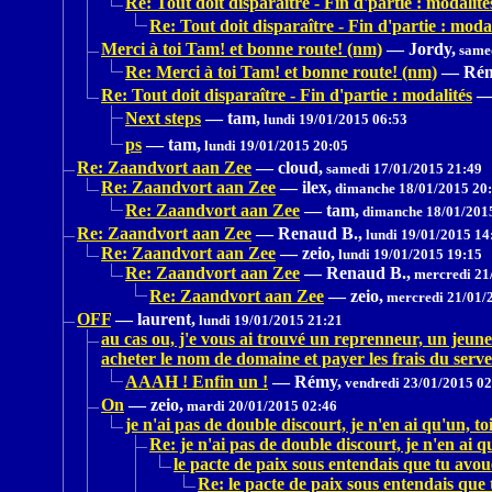
Re: Tout doit disparaître - Fin d'partie : modalité
Re: Tout doit disparaître - Fin d'partie : modal
Merci à toi Tam! et bonne route! (nm)
—
Jordy,
samed
Re: Merci à toi Tam! et bonne route! (nm)
—
Rém
Re: Tout doit disparaître - Fin d'partie : modalités
Next steps
—
tam,
lundi 19/01/2015 06:53
ps
—
tam,
lundi 19/01/2015 20:05
Re: Zaandvort aan Zee
—
cloud,
samedi 17/01/2015 21:49
Re: Zaandvort aan Zee
—
ilex,
dimanche 18/01/2015 20
Re: Zaandvort aan Zee
—
tam,
dimanche 18/01/201
Re: Zaandvort aan Zee
—
Renaud B.,
lundi 19/01/2015 14
Re: Zaandvort aan Zee
—
zeio,
lundi 19/01/2015 19:15
Re: Zaandvort aan Zee
—
Renaud B.,
mercredi 21
Re: Zaandvort aan Zee
—
zeio,
mercredi 21/01/
OFF
—
laurent,
lundi 19/01/2015 21:21
au cas ou, j'e vous ai trouvé un reprenneur, un jeun
acheter le nom de domaine et payer les frais du serv
AAAH ! Enfin un !
—
Rémy,
vendredi 23/01/2015 02
On
—
zeio,
mardi 20/01/2015 02:46
je n'ai pas de double discourt, je n'en ai qu'un, to
Re: je n'ai pas de double discourt, je n'en ai q
le pacte de paix sous entendais que tu avo
Re: le pacte de paix sous entendais que