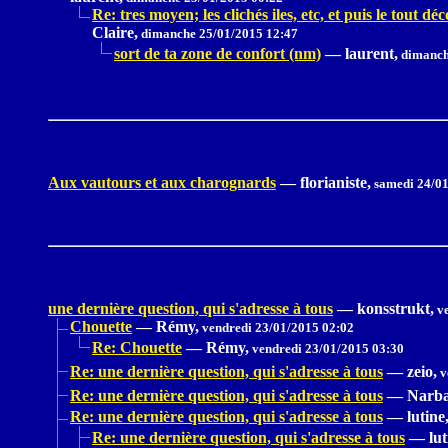
Re: tres moyen; les clichés iles, etc, et puis le tout dé
Claire,
dimanche 25/01/2015 12:47
sort de ta zone de confort (nm)
—
laurent,
dimanch
Aux vautours et aux charognards
—
florianiste,
samedi 24/01
une dernière question, qui s'adresse à tous
—
konsstrukt,
ve
Chouette
—
Rémy,
vendredi 23/01/2015 02:02
Re: Chouette
—
Rémy,
vendredi 23/01/2015 03:30
Re: une dernière question, qui s'adresse à tous
—
zeio,
v
Re: une dernière question, qui s'adresse à tous
—
Narba
Re: une dernière question, qui s'adresse à tous
—
lutine
Re: une dernière question, qui s'adresse à tous
—
lut