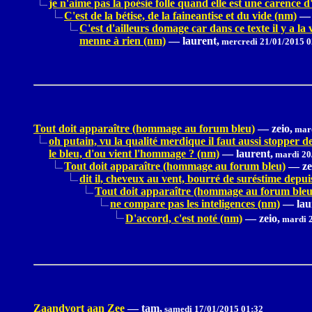
je n'aime pas la poésie folle quand elle est une carence d
C'est de la bétise, de la faineantise et du vide (nm)
—
C'est d'ailleurs domage car dans ce texte il y a la 
menne à rien (nm)
—
laurent,
mercredi 21/01/2015 0
Tout doit apparaître (hommage au forum bleu)
—
zeio,
mard
oh putain, vu la qualité merdique il faut aussi stopper 
le bleu, d'ou vient l'hommage ? (nm)
—
laurent,
mardi 20
Tout doit apparaître (hommage au forum bleu)
—
ze
dit il, cheveux au vent, bourré de suréstime depu
Tout doit apparaître (hommage au forum bleu
ne compare pas les inteligences (nm)
—
lau
D'accord, c'est noté (nm)
—
zeio,
mardi 2
Zaandvort aan Zee
—
tam,
samedi 17/01/2015 01:32