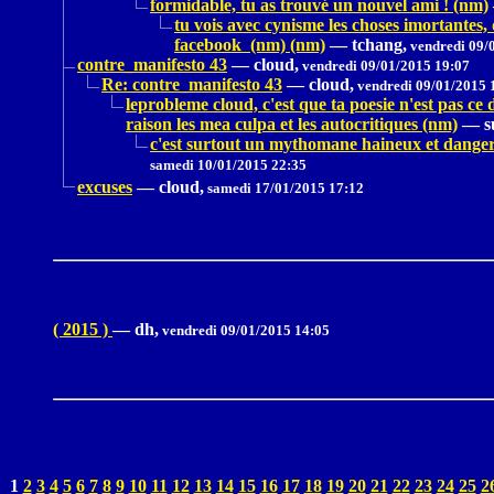
formidable, tu as trouvé un nouvel ami ! (nm)
tu vois avec cynisme les choses imortantes,
facebook (nm) (nm)
—
tchang,
vendredi 09/
contre_manifesto 43
—
cloud,
vendredi 09/01/2015 19:07
Re: contre_manifesto 43
—
cloud,
vendredi 09/01/2015 
leprobleme cloud, c'est que ta poesie n'est pas c
raison les mea culpa et les autocritiques (nm)
—
s
c'est surtout un mythomane haineux et dangereu
samedi 10/01/2015 22:35
excuses
—
cloud,
samedi 17/01/2015 17:12
( 2015 )
—
dh,
vendredi 09/01/2015 14:05
1
2
3
4
5
6
7
8
9
10
11
12
13
14
15
16
17
18
19
20
21
22
23
24
25
2