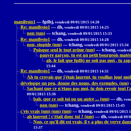
manifesto1
—
fgdhj,
vendredi 09/01/2015 14:20
Re: manifesto1
—
dh,
vendredi 09/01/2015 14:25
non (nm)
—
tchang,
vendredi 09/01/2015 15:33
Re: manifesto1
—
dh,
vendredi 09/01/2015 14:28
non, stupide (nm)
—
tchang,
vendredi 09/01/2015 15:34
Puisque seul le tout prime (nm)
—
tchang,
vendredi
pauvre garçon, tu est un petit bourgeois matéri
ah, le fait que fgdhj ne soit pas moi , tu z
15:44
Re: manifesto1
—
dh,
vendredi 09/01/2015 14:31
Ah tu croyais que j'étais laurent, tu voullias joué mo
développe un peu, donne des noms, des exemples. (nm)
Sachant que ce n'étaos pas moi, tu dois revoir tout l'a
09/01/2015 15:36
bah, que ce soit toi ou un autre ... (nm)
—
dh,
vend
non (nm)
—
tchang,
vendredi 09/01/2015 15:45
c'ets vrais (nm) (nm) (nm)
—
tchang,
vendredi 09/01/2015 
ah laurent ! c'était donc toi ? (nm)
—
dh,
vendredi 09/0
Non, ce qu'il dit est vrais, il y a plus de verve d
15:37