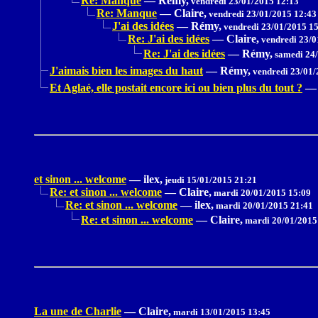
Re: Manque
—
Rémy,
vendredi 23/01/2015 12:13
Re: Manque
—
Claire,
vendredi 23/01/2015 12:43
J'ai des idées
—
Rémy,
vendredi 23/01/2015 1
Re: J'ai des idées
—
Claire,
vendredi 23/0
Re: J'ai des idées
—
Rémy,
samedi 24/
J'aimais bien les images du haut
—
Rémy,
vendredi 23/01/
Et Aglaé, elle postait encore ici ou bien plus du tout ?
—
et sinon ... welcome
—
ilex,
jeudi 15/01/2015 21:21
Re: et sinon ... welcome
—
Claire,
mardi 20/01/2015 15:09
Re: et sinon ... welcome
—
ilex,
mardi 20/01/2015 21:41
Re: et sinon ... welcome
—
Claire,
mardi 20/01/2015
La une de Charlie
—
Claire,
mardi 13/01/2015 13:45