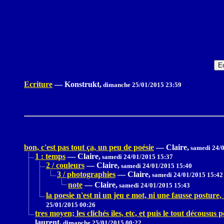
Ecriture
—
Konstrukt,
dimanche 25/01/2015 23:59
bon, c'est pas tout ça, un peu de poésie
—
Claire,
samedi 24/0
1 : temps
—
Claire,
samedi 24/01/2015 15:37
2 / couleurs
—
Claire,
samedi 24/01/2015 15:40
3 / photographies
—
Claire,
samedi 24/01/2015 15:42
note
—
Claire,
samedi 24/01/2015 15:43
la poesie n'est ni un jeu e mot, ni une fausse posture
25/01/2015 00:26
tres moyen; les clichés iles, etc, et puis le tout décousus p
laurent,
dimanche 25/01/2015 00:22