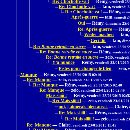
Re: Chochotte va !
—
Rémy,
vendredi 23
Re: Chochotte va !
—
tam,
vendredi 2
Re: Chochotte va !
—
Rémy,
same
Après-guerre
—
tam,
samedi 24
Oui
—
Rémy,
dimanche 25/0
Re: Après-guerre
—
Rémy
Weiter machen
—
tam,
Ceci dit
—
tam,
dima
Re:
Bonne retraite en sucre
—
tam,
vendredi 23/01/
Re:
Bonne retraite en sucre
—
Rémy,
vendredi 2
Re:
Bonne retraite en sucre
—
zeio,
vendredi
Y'a nuance
—
Rémy,
vendredi 23/01/2015 
Pistes pour changer le bleu
—
zeio,
v
Manque
—
Rémy,
vendredi 23/01/2015 02:10
Re: Manque
—
zeio,
vendredi 23/01/2015 02:39
Re: Manque
—
Rémy,
vendredi 23/01/2015 02:40
Re: Manque
—
zeio,
vendredi 23/01/2015 02:49
Mais siiiii !
—
Rémy,
vendredi 23/01/2015 02:5
Re: Mais siiiii !
—
zeio,
vendredi 23/01/201
oui, j'aimerais bien aussi.
—
Claire,
v
Re: Mais siiiii !
—
Rémy,
vendredi 23/
Re: Mais siiiii !
—
zeio,
vendredi 23
Re: Manque
—
Claire,
vendredi 23/01/2015 11:45